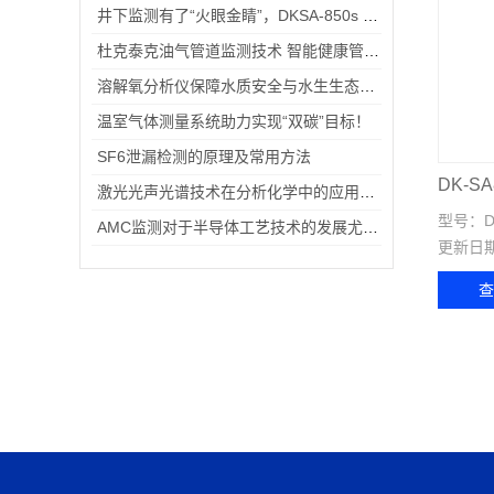
井下监测有了“火眼金睛”，DKSA-850s 保障能源生产安全高效
杜克泰克油气管道监测技术 智能健康管理新范式
溶解氧分析仪保障水质安全与水生生态平衡
温室气体测量系统助力实现“双碳”目标！
SF6泄漏检测的原理及常用方法
DK-S
激光光声光谱技术在分析化学中的应用与展望
型号：
D
AMC监测对于半导体工艺技术的发展尤为重要
更新日