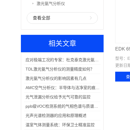
激光氨气分析仪
查看全部
相关文章
型号：
E
应对极端工况的专家：杜克泰克激光氨气分析仪，从源头保障复杂工业环境的气体监测
更新日
TDL激光氨气分析仪的测量精度如何？
激光氨气分析仪的影响因素有几点
AMC空气分析仪：半导体与洁净室的痕量分子污染防线
光气泄漏分析仪给予光气可靠的监控
ppb级VOC检测系统的气相色谱与质谱联用（GC-MS）技术深度解析
光声光谱检测器的应用和原理概述
温室气体测量系统：环保卫士精准监控