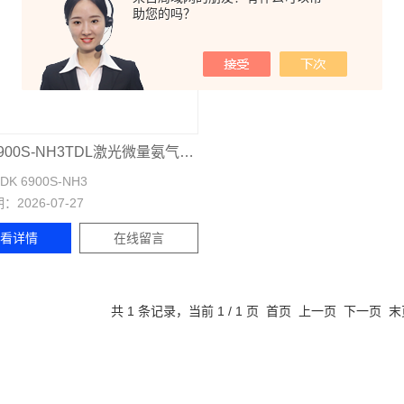
助您的吗？
EDK 6900S-NH3TDL激光微量氨气分析仪
DK 6900S-NH3
期：
2026-07-27
查看详情
在线留言
共 1 条记录，当前 1 / 1 页 首页 上一页 下一页 