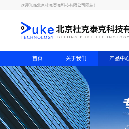
欢迎光临
北京杜克泰克科技有限公司网站
！
首页
关于我们
产品中