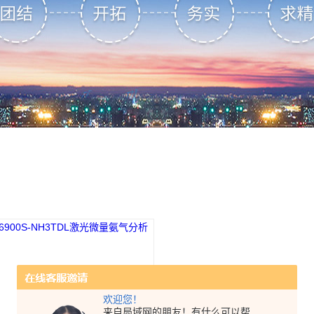
欢迎您！
来自局域网的朋友！有什么可以帮