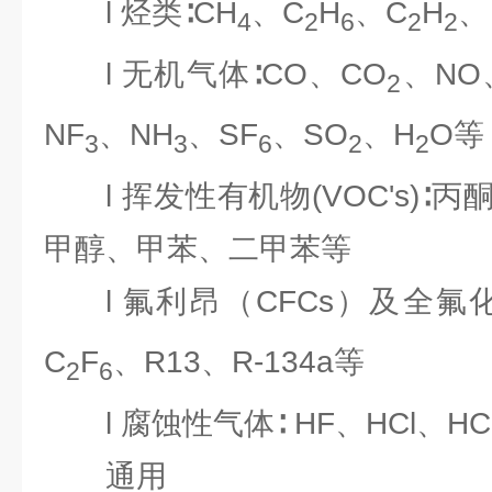
l 烃类∶CH
、C
H
、C
H
、
4
2
6
2
2
l 无机气体∶CO、CO
、NO
2
NF
、NH
、SF
、SO
、H
O等
3
3
6
2
2
l 挥发性有机物(VOC's)
甲醇、甲苯、二甲苯等
l 氟利昂（CFCs）及全氟化
C
F
、R13、R-134a等
2
6
l 腐蚀性气体∶ HF、HCl、H
通用