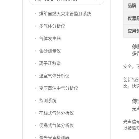
品牌
煤矿自燃火灾束管监测系统
仪器
多气体分析仪
应用
气体发生器
傅
含砂测量仪
多
P
离子迁移谱
安全，
对
温室气体分析仪
创新特
比。快
变压器油中气分析仪
监测系统
傅
光
在线式气体分析仪
光
光声信
便携式气体分析仪
以被监
激光光声检测器