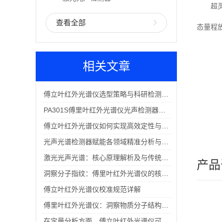
超
系
查看全部
态量程
相关文章
傅立叶红外光谱仪选型策略与科研检测需求匹配要点
PA301S傅里叶红外光谱仪光声检测器｜实验室全形态样品高效分析优选配件
傅立叶红外光谱仪如何实现高效定性与定量分析？
光声光谱检测器赋能各领域精准分析与品质管控
激光光声光谱：核心原理解析及与传统光谱技术的本质区别
产品
洞察分子指纹：傅里叶红外光谱仪的核心特点与技术优势
傅立叶红外光谱仪校准规范详解
傅里叶红外光谱仪：洞察物质分子结构的“微观之眼”
在定量分析方面，傅立叶红外光谱仪可以采用哪些方法进行定量测定？