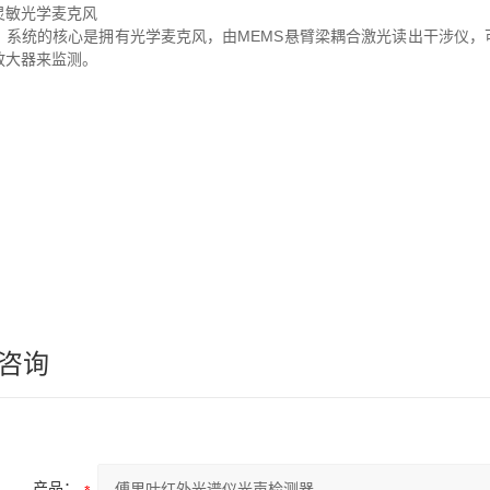
灵敏光学麦克风
统的核心是拥有
光学麦克风，由MEMS悬臂梁耦合激光读出干涉仪
放大器来监测。
咨询
产品：