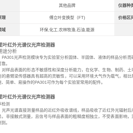
其他品牌
仪器种
原理
傅立叶变换型（FT)
价格区
领域
环保,化工,农林牧渔,石油,能源
里叶红外光谱仪光声检测器
用途分析
A301光声检测模块专为实验室分析固体、半固体、液体的样品分析而
可靠。
样品表面的形态不敏感性和深度分析能力，在化学、生物、制药、土壤
别的悬臂梁传感器具有超高的灵敏性，可以采用环境大气作为载气，相比较
速、简单、易操作的PA301可作为每个实验室常用的配件。
里叶红外光谱仪光声检测器
声检测
声光谱直接测量样品的近红外吸收谱线，样品吸收了近红外光辐射后产
号。非接触式测量，且信号与样品表面的粗糙度相独立，不受表面影响，
测到。