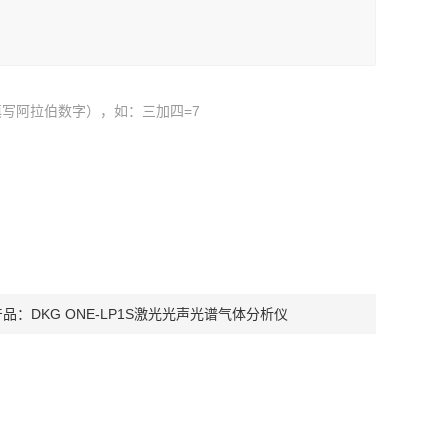
写阿拉伯数字），如：三加四=7
产品：
DKG ONE-LP1S激光光声光谱气体分析仪