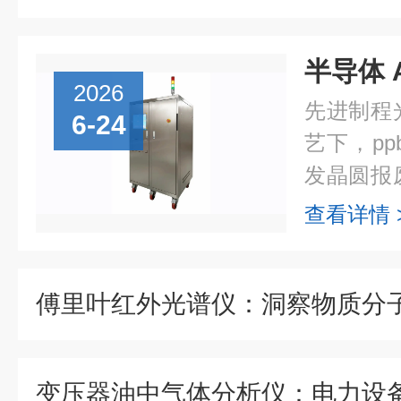
2026
先进制程
6-24
艺下，p
发晶圆报
制造企业
查看详情 
泰克全新推出