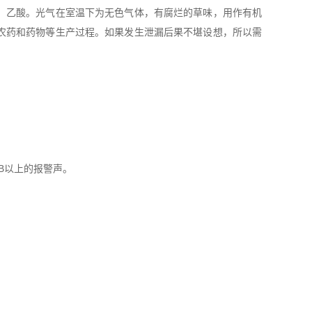
，乙酸。光气在室温下为无色气体，有腐烂的草味，用作有机
农药和药物等生产过程。如果发生泄漏后果不堪设想，所以需
B以上的报警声。