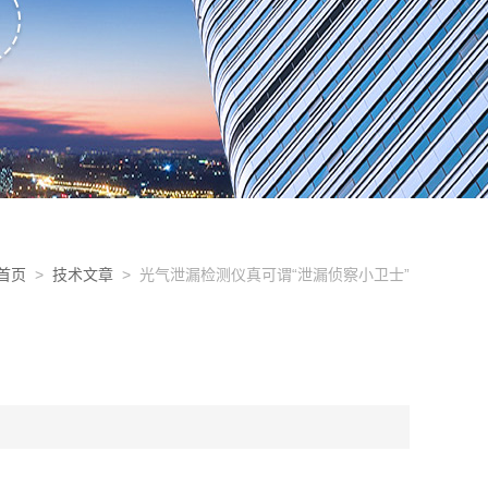
首页
>
技术文章
> 光气泄漏检测仪真可谓“泄漏侦察小卫士”