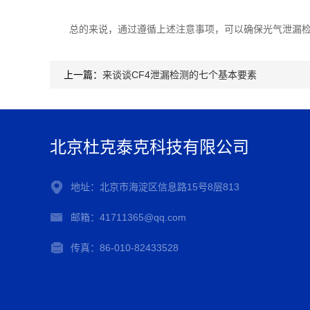
总的来说，通过遵循上述注意事项，可以确保光气泄漏检
上一篇：
来谈谈CF4泄漏检测的七个基本要素
北京杜克泰克科技有限公司
地址：北京市海淀区信息路15号8层813
邮箱：41711365@qq.com
传真：86-010-82433528