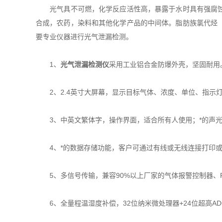
光气具不可燃，化学反应活性高，暴露于水时具有强腐蚀性
合成，农药，染料和其他化学产品的中间体。脂肪族氯代烃
要专业仪器进行光气泄漏检测。
1、
光气泄漏检测仪
采用工业铝合金防爆外壳，坚固耐用
2、2.4英寸大屏幕，显示目标气体、浓度、单位、指示
3、中英文繁体字，操作界面，适合所有人使用；*的声光报
4、*的数据存储功能，客户可通过有线或无线连接打印或
5、多信号传输，兼容90%以上厂家的气体报警控制器、PL
6、全量程温湿度补偿，32位纳米微处理器+24位超高A