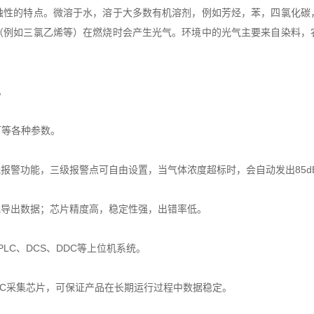
的特点。微溶于水，溶于大多数有机溶剂，例如芳烃，苯，四氯化碳
（例如三氯乙烯等）在燃烧时会产生光气。环境中的光气主要来自染料，
。
灯等各种参数。
警功能，三级报警点可自由设置，当气体浓度超标时，会自动发出85d
导出数据；芯片精度高，稳定性强，出错率低。
C、DCS、DDC等上位机系统。
DC采集芯片，可保证产品在长期运行过程中数据稳定。