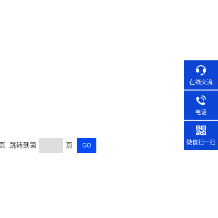
在线交流
电话
微信扫一扫
末页 跳转到第
页