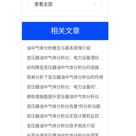
查看全部
相关文章
油中气体分析概念与基本原理介绍
变压器油中气体分析仪：电力设备潜伏故障的“早期预警机”
如何降低变压器油中气体分析仪的误报率?
简单分析下变压器油中气体分析仪的作用
变压器油中气体分析仪：电力设备的“健康卫士”
哪些措施能提升变压器油中气体分析仪的结果
变压器油中气体分析仪有着*的分析功能
变压器油中气体分析仪实现计算机反控技术
变压器油中气体分析仪技术相关介绍
光声光谱变压器油中气体分析仪在国家电网行业中的应用