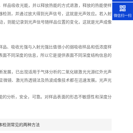
，样品吸收光能，并以释放热能的方式退激，释放的热能使样
器检测，并通过放大得到光声信号，这就是光声效应。若入射
微信扫一扫
移动，则能记录到光声信号随样品位置的变化，这就是光声成像
样品、吸收光强与入射光强比值很小的弱吸收样品和低浓度样
表面不同深度的信息，所以它是提供表面不同深度结构信息的
断发展，已出现适用于气体分析的二氧化碳激光光源红外光声
显微镜、激光热透镜法及热波成像技术都在迅速发展。光声光
能的分析，安全，可靠。对样品表面的形态不敏感性和深度分
体检测常见的两种方法