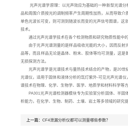
光声光谱学原理：以光声效应为基础的一种新型光谱分析检
品和周围介质按光的调制频率产生周期性加热，从而导致介
单色光波长可变，则可测到随波长而变的光声信号图谱，这就
技术。
通过光声光谱学技术在各个检测物质和研究物质性能中的
由于光声光谱测量的是样品吸收光能的大小，因而反射光、
品等，而且样品无论是晶体、粉末、胶体等均可测量，这是
无损探测方法。
光声光谱学是光谱技术与量热技术结合的产物，是20世纪
光谱仪，适用于固体和液体分析的氙灯紫外-可见光声光谱
谱技术在物理、化学、生物学、医学、地质学和材料科学等
PA301光声光谱检测器模块专为实验室分析固体、半固
析能力，在化学、生物、制药、土壤、岩土等多领域的研究
上一篇：
​CF4泄漏分析仪都可以测量哪些参数？