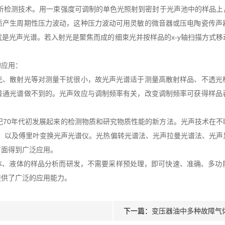
测技术。用一束强度可调制的单色光照射到密封于光声池中的样品上
质产生周期性压力波动，这种压力波动可用灵敏的微音器或压电陶瓷传声
是光声光谱。若入射光是聚焦而成的细束光并按样品的x-y轴扫描方式
应用：
散射光等对测量干扰很小，故光声光谱适于测量高散射样品、不透光
普通光谱做不到的。光声效应与调制频率有关，改变调制频率可获得样品
70年代初发展起来的检测物质和研究物质性能的新方法。光声技术在不
仪，以及傅里叶变换光声光谱仪。光热偏转光谱法、光声拉曼光谱法、光声
方面得到广泛应用。
体、液体的样品分析而研发，不需要采样预处理，即可快速、准确、多功
提供了广泛的应用能力。
下一篇：
变压器油中多种故障气