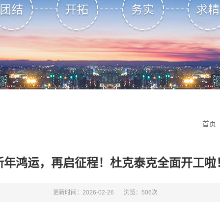
首页
新年鸿运，再启征程！杜克泰克全面开工啦
更新时间：2026-02-26
浏览：506次