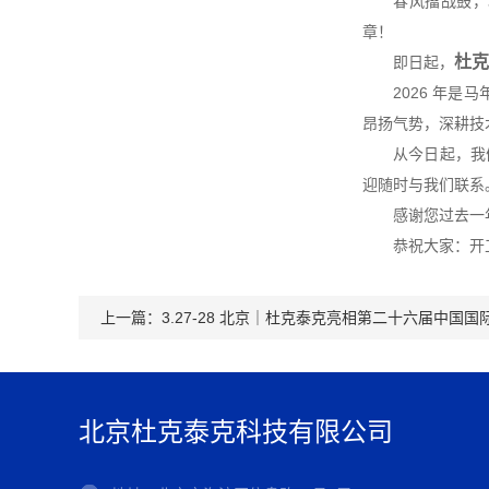
春风擂战鼓，
章！
杜克
即日起，
2026 年
昂扬气势，深耕技
从今日起，我
迎随时与我们联系
感谢您过去一
恭祝大家：开
上一篇：
3.27-28 北京｜杜克泰克亮相第二十六届中国
北京杜克泰克科技有限公司