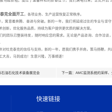
骏马踏新程。度过了温馨祥和的新春佳节，我们满电归来，正式开启 20
泰克全面开工
，各项业务、生产运营恢复正常秩序。
是马年，寓意着奔腾、奋进与突破。新的一年，我们将延续过往的专业与坚守，
术创新，优化服务品质，持续为客户提供更优质的解决方案。
们的团队已整装待发，随时响应您的需求。无论是产品咨询、合作洽谈
。
年对杜克泰克的信任与支持，新的一年，愿我们携手并肩，策马扬鞭，共
工大吉，马到成功！生意兴隆，万事顺遂！
国际石油石化技术装备展览会
下一篇：
AMC监测系统的采样
快速链接