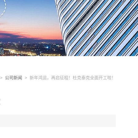
>
公司新闻
> 新年鸿运，再启征程！杜克泰克全面开工啦！
！