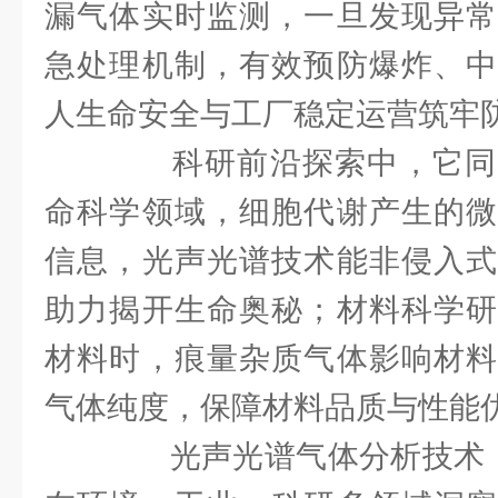
漏气体实时监测，一旦发现异常
急处理机制，有效预防爆炸、中
人生命安全与工厂稳定运营筑牢
科研前沿探索中，它同
命科学领域，细胞代谢产生的微
信息，光声光谱技术能非侵入式
助力揭开生命奥秘；材料科学研
材料时，痕量杂质气体影响材料
气体纯度，保障材料品质与性能
光声光谱气体分析技术，以