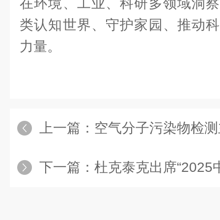
在环境、工业、科研多领域洞察
类认知世界、守护家园、推动科
力量。
上一篇：
空气分子污染物检测
下一篇：
杜克泰克出席“2025中国油气开发