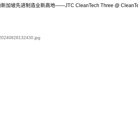
制造业新高地——JTC CleanTech Three @ CleanTec