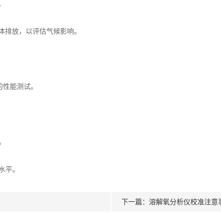
。
体排放，以评估气候影响。
的性能测试。
。
水平。
下一篇：
溶解氧分析仪校准注意