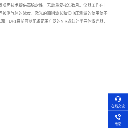
景噪声技术提供高稳定性，无需重复校准数月。仪器工作在非
同被测气体的浓度。激光的调制波长和低电压测量的使用使不
，DP1目前可以配备范围广泛的NIR近红外半导体激光器，
在线交流
电话