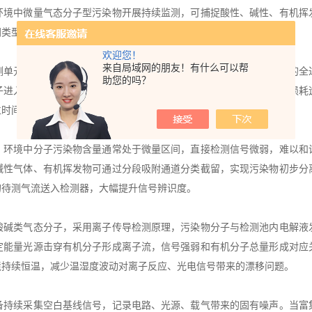
环境中微量气态分子型污染物开展持续监测，可捕捉酸性、碱性、有机挥
同类型分子污染物，同步输出浓度变化趋势。
欢迎您！
来自局域网的朋友！有什么可以帮
测单元与数据处理单元，各模块协同完成从环境空气到浓度数值转化的全
助您的吗？
子进入后端管路，过滤结构不会吸附目标气态污染物，避免待测组分损耗
位时间内进入设备的气体体积稳定。
。环境中分子污染物含量通常处于微量区间，直接检测信号微弱，难以和
碱性气体、有机挥发物可通过分段吸附通道分类截留，实现污染物初步分
的待测气流送入检测器，大幅提升信号辨识度。
酸碱类气态分子，采用离子传导检测原理，污染物分子与检测池内电解液
定能量光源击穿有机分子形成离子流，信号强弱和有机分子总量形成对应
境持续恒温，减少温湿度波动对离子反应、光电信号带来的漂移问题。
备持续采集空白基线信号，记录电路、光源、载气带来的固有噪声。当富