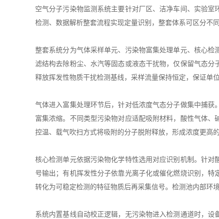
空气分子污染物监测系统主要针对厂区、洁净车间、实验室
检测、数据解析整套流程实现定量识别，整套体系可区分不
整套系统分为气体采样单元、污染物富集处理单元、核心检
滤结构去除粉尘、水汽等固态或液态干扰物，仅保留气态分
释放挥发性物质干扰检测基线，采样流量保持恒定，保证单
气体进入富集处理环节后，针对低浓度气态分子做集中捕获
富集浓缩。不同类型污染物对应适配吸附材料，酸性气体、
控温、载气吹扫方式将吸附的分子脱附释放，形成浓度更高
核心检测单元依据污染物化学特性选用对应识别机制。针对
号输出；有机挥发性分子依靠光离子化或催化燃烧识别，特
转化为可稳定检测的特征物质后再采集信号。检测池内部环
系统内置基线自动校正逻辑，无污染物进入检测通道时，设