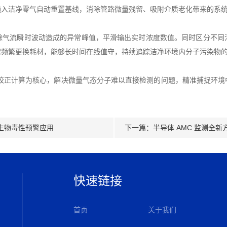
通入洁净零气自动重置基线，消除管路微量残留、吸附介质老化带来的系
除气流瞬时波动造成的异常峰值，平滑输出实时浓度数值。同时区分不同
需频繁更换耗材，能够长时间在线值守，持续追踪洁净环境内分子污染物
线校正计算为核心，解决微量气态分子难以直接检测的问题，精准捕捉环境
生物毒性预警应用
下一篇：
半导体 AMC 监测全新方
快速链接
首页
关于我们