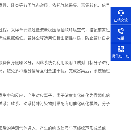
发性、硅类等各类气态杂质，依托气体采集、富集转化、信号
在线交流
过程。采样单元通过低流量稳压泵抽取环境空气，搭配前置过
造成数据偏低。管路全程选用低析出惰性材质，防止管材自身
电话
微信扫一扫
设备自身底噪区分，因此系统会利用吸附介质对目标分子进行
离，避免多种组分信号互相叠加干扰。完成富集后，系统通过
发生中和反应，产生对应离子，离子浓度变化转化为微弱电信
关系；硅系、磷系特殊污染物则搭配专用催化转化模块，分子
集后的待测气体通入，产生的响应信号与基线噪声形成差值，