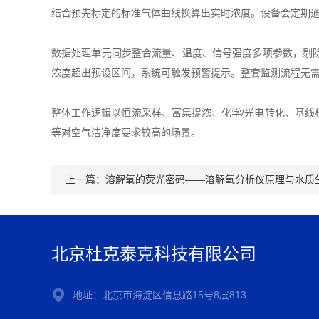
结合预先标定的标准气体曲线换算出实时浓度。设备会定期
数据处理单元同步整合流量、温度、信号强度多项参数，剔
浓度超出预设区间，系统可触发预警提示。整套监测流程无
整体工作逻辑以恒流采样、富集提浓、化学/光电转化、基
等对空气洁净度要求较高的场景。
上一篇：
溶解氧的荧光密码——溶解氧分析仪原理与水质
北京杜克泰克科技有限公司
地址：北京市海淀区信息路15号8层813