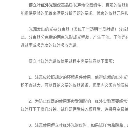
傅立叶红外光谱仪
高品质长寿命仪器组件，直观的仪器
能提供足够的配置来满足分析问题的要求。优良的仪器元件
光源发出的光被分束器（类似于半透明半反射镜）分成两
此，分束器分束后的两束光形成光程差，产生干涉。干涉光
透过率或吸光度的红外吸收光谱。
傅立叶红外光谱仪使用过程中需要注意以下事项：
1、注意应按照规定的环境条件使用。值得信赖的红外光谱
积不宜过大，可以容纳必要的仪器设备，但室内必须有除湿装
2、为防止仪器的使用寿命受潮影响，红外实验室要经常保
红外灯下干燥几分钟。试样研磨后装入模具后，连接真空泵抽
3、注意使用傅立叶红外光谱仪时，如果试样为盐酸盐，应