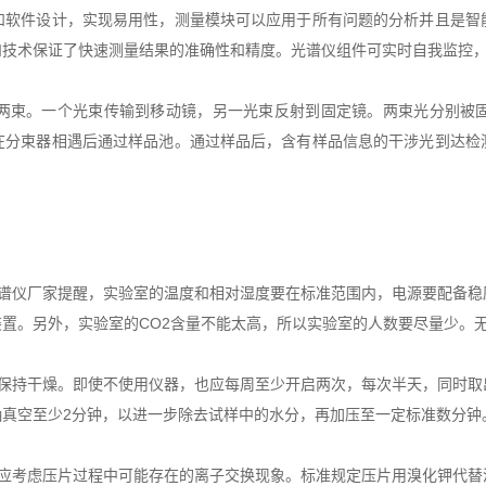
和软件设计，实现易用性，测量模块可以应用于所有问题的分析并且是智
和技术保证了快速测量结果的准确性和精度。光谱仪组件可实时自我监控
束。一个光束传输到移动镜，另一光束反射到固定镜。两束光分别被固
在分束器相遇后通过样品池。通过样品后，含有样品信息的干涉光到达检
仪厂家提醒，实验室的温度和相对湿度要在标准范围内，电源要配备稳
置。另外，实验室的CO2含量不能太高，所以实验室的人数要尽量少。
持干燥。即使不使用仪器，也应每周至少开启两次，每次半天，同时取
真空至少2分钟，以进一步除去试样中的水分，再加压至一定标准数分钟
考虑压片过程中可能存在的离子交换现象。标准规定压片用溴化钾代替