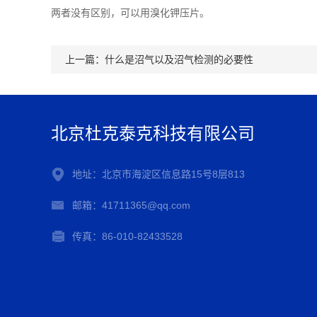
两者没有区别，可以用溴化钾压片。
上一篇：
什么是沼气以及沼气检测的必要性
北京杜克泰克科技有限公司
地址：北京市海淀区信息路15号8层813
邮箱：41711365@qq.com
传真：86-010-82433528