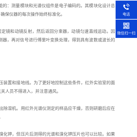
能的：测量模块和光谱仪组件是电子编码的。其模块化设计总
，确保仪器的每次操作始终标准化。
电话
定镜和动镜反射，然后返回分束器，动镜匀速直线运动。因
微信扫一扫
测器，再对信号进行傅里叶变换处理，得到具有波数或波长的
压装置和接地线。为了更好地控制这些条件，红外实验室的面
无关人员不得进入，并注意通风。
出除湿机。用红外光谱仪测定的样品应干燥，否则研磨后应在
。
溴化钾，但压片后测得的光谱和溴化钾压片也可以比较。如果